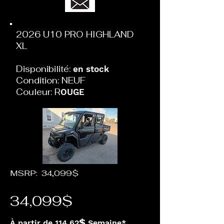
2026 U10 PRO HIGHLAND
XL
Disponibilité:
en stock
Condition: NEUF
Couleur: R
OUGE
MSRP: 34,099$
34,099$
$
À partir de 114.62
Semaine*